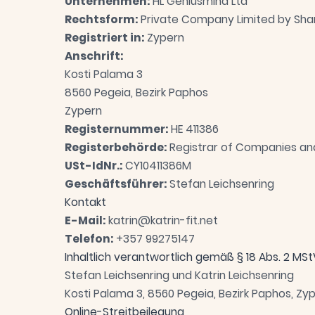
Unternehmen:
HL Geniusmind Ltd
Rechtsform:
Private Company Limited by Shar
Registriert in:
Zypern
Anschrift:
Kosti Palama 3
8560 Pegeia, Bezirk Paphos
Zypern
Registernummer:
HE 411386
Registerbehörde:
Registrar of Companies and
USt-IdNr.:
CY10411386M
Geschäftsführer:
Stefan Leichsenring
Kontakt
E-Mail:
katrin@katrin-fit.net
Telefon:
+357 99275147
Inhaltlich verantwortlich gemäß § 18 Abs. 2 MSt
Stefan Leichsenring und Katrin Leichsenring
Kosti Palama 3, 8560 Pegeia, Bezirk Paphos, Zy
Online-Streitbeilegung