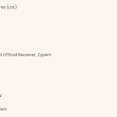
es (Ltd.)
 Official Receiver, Zypern
V
pern