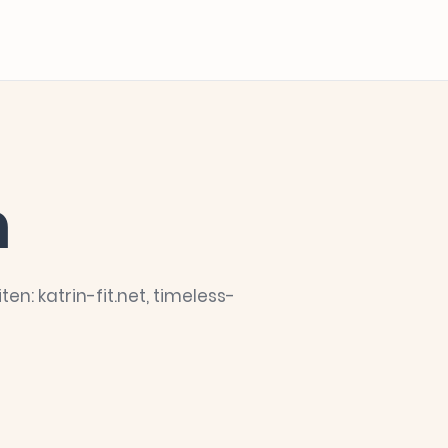
m
en: katrin-fit.net, timeless-