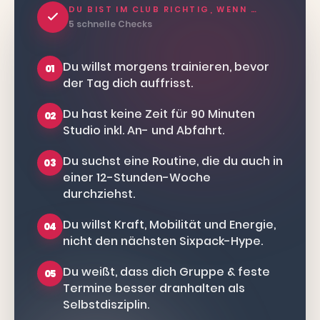
DU BIST IM CLUB RICHTIG, WENN …
5 schnelle Checks
Du willst morgens trainieren, bevor
01
der Tag dich auffrisst.
Du hast keine Zeit für 90 Minuten
02
Studio inkl. An- und Abfahrt.
Du suchst eine Routine, die du auch in
03
einer 12-Stunden-Woche
durchziehst.
Du willst Kraft, Mobilität und Energie,
04
nicht den nächsten Sixpack-Hype.
Du weißt, dass dich Gruppe & feste
05
Termine besser dranhalten als
Selbstdisziplin.