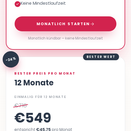
Keine Mindestlaufzeit
MONATLICH STARTEN
Monatlich kündbar — keine Mindestlaufzeit
BESTER WERT
-24 %
BESTER PREIS PRO MONAT
12 Monate
EINMALIG FÜR 12 MONATE
€
718
€
549
entspricht
€
45,75
pro Monat