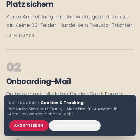
Platz sichern
Kurze Anmeldung mit den wichtigsten Infos zu
dir. Keine 20-Felder-Hürde, kein Pseudo-Trichter.
~2 MINUTEN
02
Onboarding-Mail
Du bekommst alle Infos für den Start: Format,
Zugang, was du brauchst, was dich erwartet.
Cookies & Tracking
DATENSCHUTZ
·
Wir laden Microsoft Clarity + Meta Pixel für Analytics. IP-
DIREKT NACH BESTÄTIGUNG
Adressen werden gehasht.
Mehr
AKZEPTIEREN
NUR NOTWENDIGE