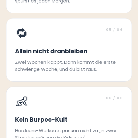
spürst es jeden Morgen.
🔁
05
/ 06
Allein nicht dranbleiben
Zwei Wochen klappt. Dann kommt die erste
schwierige Woche, und du bist raus.
👶
06
/ 06
Kein Burpee-Kult
Hardcore-Workouts passen nicht zu „in zwei
Stunden müssen die Kids weg".