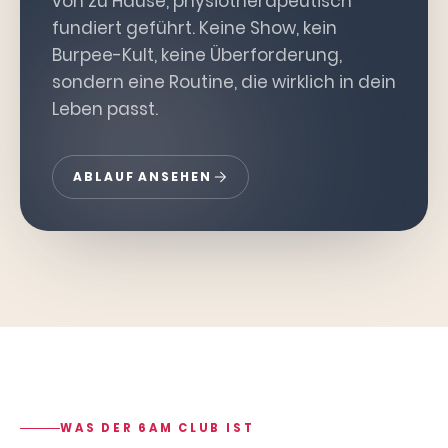
von zu Hause, physiotherapeutisch
fundiert geführt. Keine Show, kein
Burpee-Kult, keine Überforderung,
sondern eine Routine, die wirklich in dein
Leben passt.
ABLAUF ANSEHEN
WAS DER 6AM CLUB IST