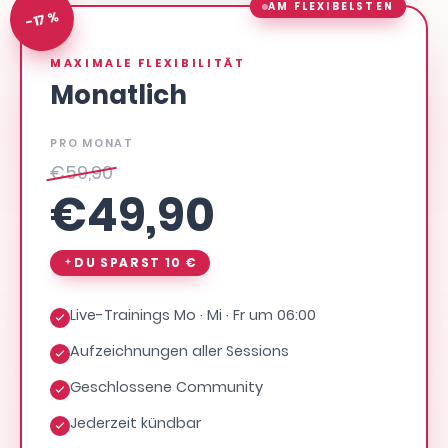
AM FLEXIBELSTEN
-17 %
MAXIMALE FLEXIBILITÄT
Monatlich
PRO MONAT
€
59,90
€
49,90
DU SPARST
10 €
Live-Trainings Mo · Mi · Fr um 06:00
Aufzeichnungen aller Sessions
Geschlossene Community
Jederzeit kündbar