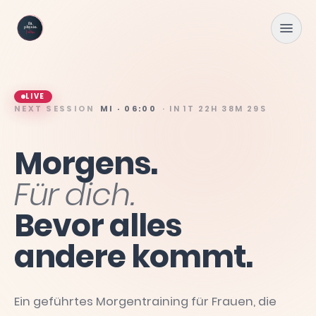
Zum Hauptinhalt springen
LIVE
NEXT SESSION
MI · 06:00
· IN
1T 22H 38M 27S
Morgens.
Für
dich.
Bevor
alles
andere
kommt.
Ein geführtes Morgentraining für Frauen, die