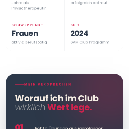
Jahre als
erfolgreich betreut
Physiotherapeutin
SCHWERPUNKT
SEIT
Frauen
2024
aktiv & berufstätig
6AM Club Programm
MEIN VERSPRECHEN
Worauf ich im Club
wirklich
Wert lege.
01
Echte Übungen aus jahrelanger