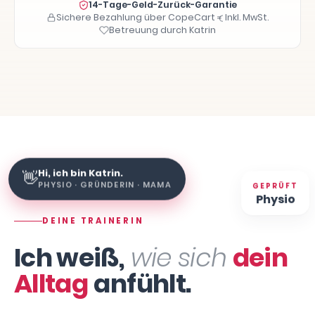
14-Tage-Geld-Zurück-Garantie
Sichere Bezahlung über CopeCart
Inkl. MwSt.
Betreuung durch Katrin
Hi, ich bin Katrin.
👋
GEPRÜFT
PHYSIO · GRÜNDERIN · MAMA
Physio
DEINE TRAINERIN
Ich weiß,
wie sich
dein
Alltag
anfühlt.