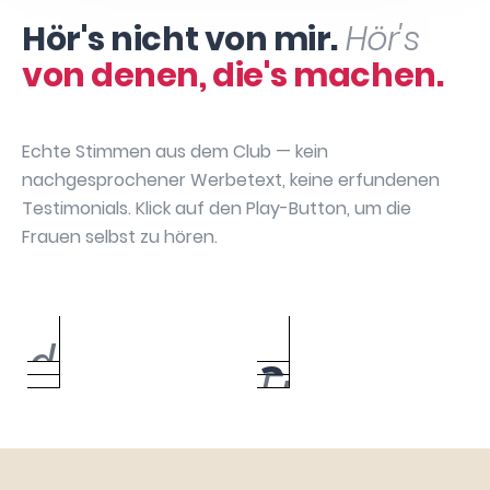
Hör's nicht von mir.
Hör's
von denen, die's machen.
Echte Stimmen aus dem Club — kein
nachgesprochener Werbetext, keine erfundenen
Testimonials. Klick auf den Play-Button, um die
Frauen selbst zu hören.
Sabrina
Annika May
Bianca Bach
Manuela David
Hartenbach
Caroline Urbach
Silke Gebauer
Julia Dibbern
Sarah Chatzikas