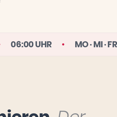
t
EN TAG
06:00 UHR
MO
inieren.
Der