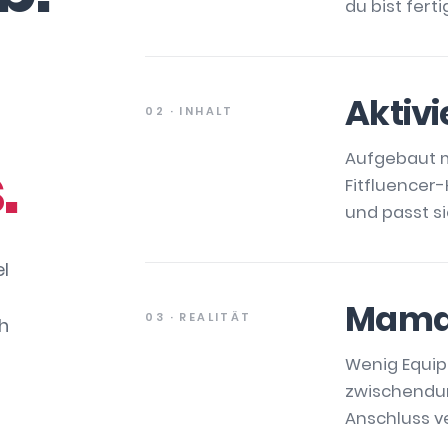
du bist fert
Aktivi
02 · INHALT
.
Aufgebaut m
Fitfluencer-
und passt s
el
Mama-
03 · REALITÄT
h
Wenig Equip
zwischendu
Anschluss ve