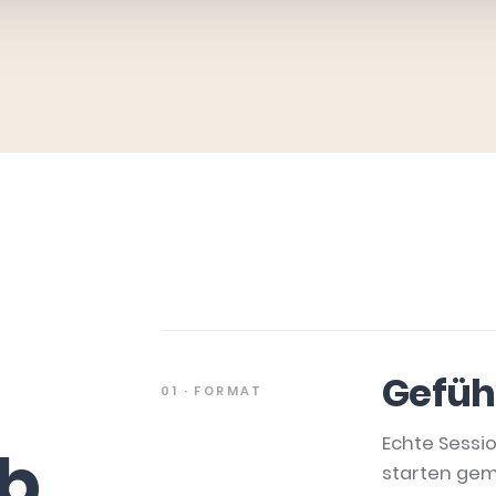
Geführ
01 · FORMAT
Echte Sessio
b.
starten gem