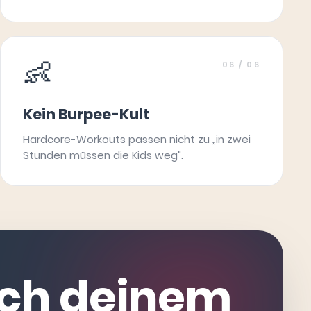
👶
06
/ 06
Kein Burpee-Kult
Hardcore-Workouts passen nicht zu „in zwei
Stunden müssen die Kids weg".
ach deinem