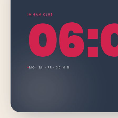
06:
IM 6AM CLUB
MO · MI · FR · 30 MIN