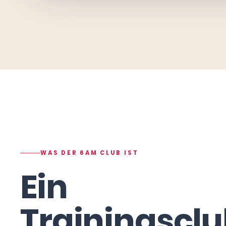
WAS DER 6AM CLUB IST
Ein
Trainingsclu