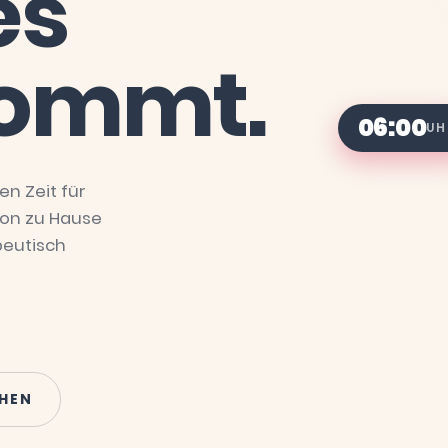
es
ommt.
06:00
UH
en Zeit für
 von zu Hause
peutisch
EHEN