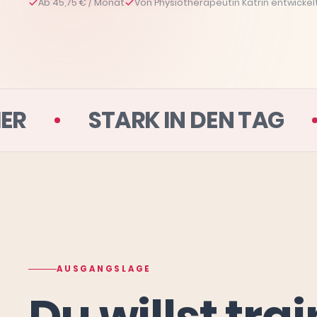
Ab 45,75 € / Monat
Von Physiotherapeutin Katrin entwickel
WOHNZIMMER
STARK IN D
AUSGANGSLAGE
Du willst tra