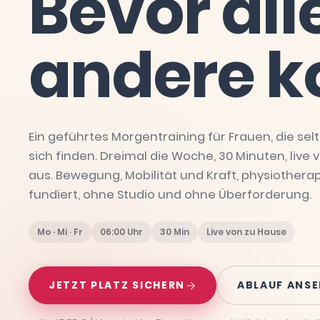
Bevor
all
andere
k
Ein geführtes Morgentraining für Frauen, die selt
sich finden. Dreimal die Woche, 30 Minuten, live
aus. Bewegung, Mobilität und Kraft, physiothera
fundiert, ohne Studio und ohne Überforderung.
Mo · Mi · Fr
06:00 Uhr
30 Min
Live von zu Hause
JETZT PLATZ SICHERN
ABLAUF ANS