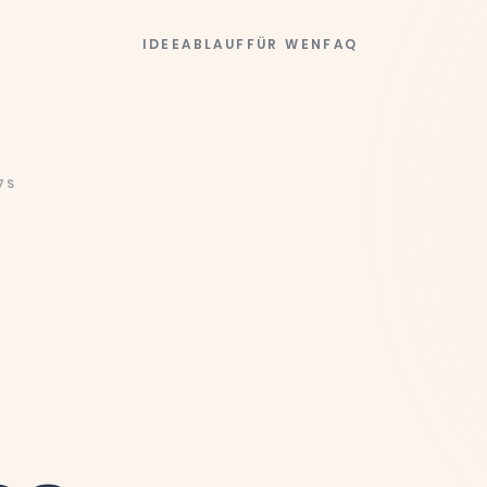
IDEE
ABLAUF
FÜR WEN
FAQ
5S