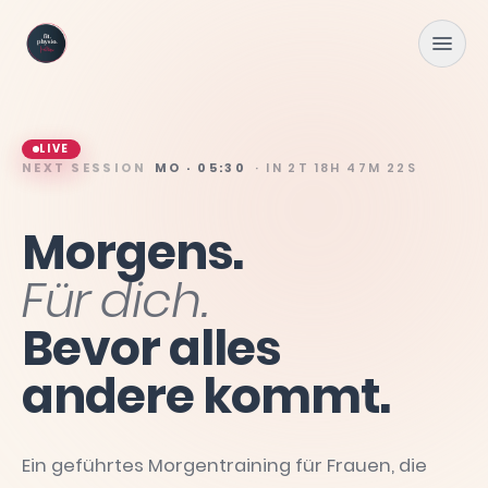
Zum Hauptinhalt springen
LIVE
NEXT SESSION
MO · 05:30
· IN
2T 18H 47M 20S
Morgens.
Für
dich.
Bevor
alles
andere
kommt.
Ein geführtes Morgentraining für Frauen, die