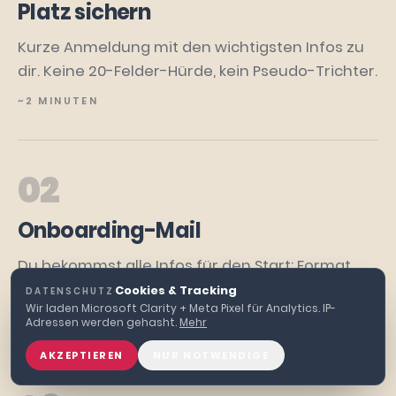
Platz sichern
Kurze Anmeldung mit den wichtigsten Infos zu
dir. Keine 20-Felder-Hürde, kein Pseudo-Trichter.
~2 MINUTEN
02
Onboarding-Mail
Du bekommst alle Infos für den Start: Format,
Zugang, was du brauchst, was dich erwartet.
Cookies & Tracking
DATENSCHUTZ
·
Wir laden Microsoft Clarity + Meta Pixel für Analytics. IP-
DIREKT NACH BESTÄTIGUNG
Adressen werden gehasht.
Mehr
AKZEPTIEREN
NUR NOTWENDIGE