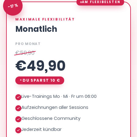
AM FLEXIBELSTEN
-17 %
MAXIMALE FLEXIBILITÄT
Monatlich
PRO MONAT
€
59,90
€
49,90
DU SPARST
10 €
Live-Trainings Mo · Mi · Fr um 06:00
Aufzeichnungen aller Sessions
Geschlossene Community
Jederzeit kündbar