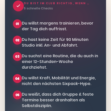
DU BIST IM CLUB RICHTIG, WENN …
5 schnelle Checks
Du willst morgens trainieren, bevor
01
der Tag dich auffrisst.
Du hast keine Zeit für 90 Minuten
02
Studio inkl. An- und Abfahrt.
Du suchst eine Routine, die du auch in
03
einer 12-Stunden-Woche
durchziehst.
Du willst Kraft, Mobilität und Energie,
04
nicht den nächsten Sixpack-Hype.
Du weißt, dass dich Gruppe & feste
05
Termine besser dranhalten als
Selbstdisziplin.