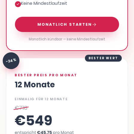
Keine Mindestlaufzeit
MONATLICH STARTEN
Monatlich kündbar — keine Mindestlaufzeit
BESTER WERT
-24 %
BESTER PREIS PRO MONAT
12 Monate
EINMALIG FÜR 12 MONATE
€
718
€
549
entspricht
€
45,75
pro Monat