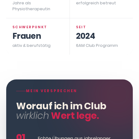
Jahre als
erfolgreich betreut
Physiotherapeutin
SCHWERPUNKT
SEIT
Frauen
2024
aktiv & berufstätig
6AM Club Programm
MEIN VERSPRECHEN
Worauf ich im Club
wirklich
Wert lege.
01
Echte Übungen aus jahrelanger