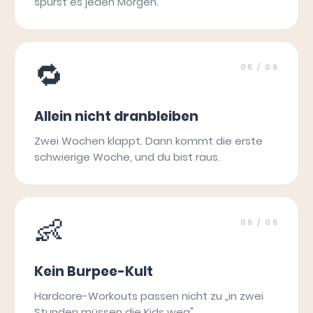
spürst es jeden Morgen.
🔁
05
/ 06
Allein nicht dranbleiben
Zwei Wochen klappt. Dann kommt die erste
schwierige Woche, und du bist raus.
👶
06
/ 06
Kein Burpee-Kult
Hardcore-Workouts passen nicht zu „in zwei
Stunden müssen die Kids weg".