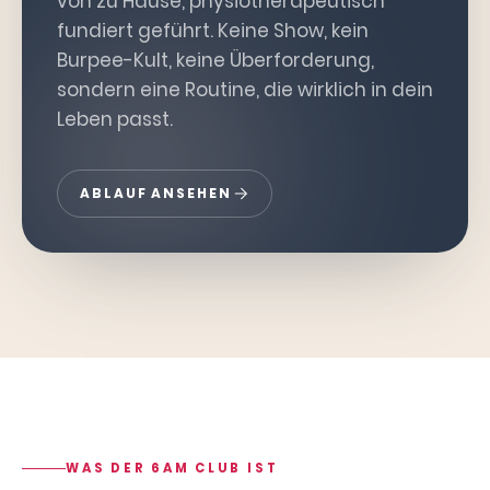
von zu Hause, physiotherapeutisch
fundiert geführt. Keine Show, kein
Burpee-Kult, keine Überforderung,
sondern eine Routine, die wirklich in dein
Leben passt.
ABLAUF ANSEHEN
WAS DER 6AM CLUB IST