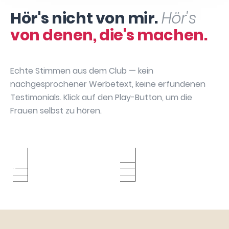
Hör's nicht von mir.
Hör's
von denen, die's machen.
Echte Stimmen aus dem Club — kein
nachgesprochener Werbetext, keine erfundenen
Testimonials. Klick auf den Play-Button, um die
Frauen selbst zu hören.
Sabrina
Annika May
Bianca Bach
Manuela David
Hartenbach
Caroline Urbach
Silke Gebauer
Julia Dibbern
Sarah Chatzikas