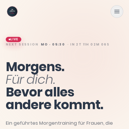
Zum Hauptinhalt springen
LIVE
NEXT SESSION
MO · 05:30
· IN
2T 11H 02M 05S
Morgens.
Für
dich.
Bevor
alles
andere
kommt.
Ein geführtes Morgentraining für Frauen, die