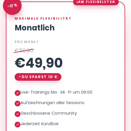
AM FLEXIBELSTEN
-17 %
MAXIMALE FLEXIBILITÄT
Monatlich
PRO MONAT
€
59,90
€
49,90
DU SPARST
10 €
Live-Trainings Mo · Mi · Fr um 06:00
Aufzeichnungen aller Sessions
Geschlossene Community
Jederzeit kündbar