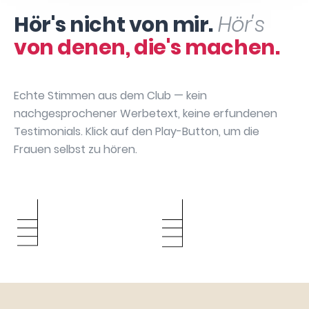
Hör's nicht von mir.
Hör's
von denen, die's machen.
Echte Stimmen aus dem Club — kein
nachgesprochener Werbetext, keine erfundenen
Testimonials. Klick auf den Play-Button, um die
Frauen selbst zu hören.
Sabrina
Annika May
Bianca Bach
Manuela David
Hartenbach
Caroline Urbach
Silke Gebauer
Julia Dibbern
Sarah Chatzikas