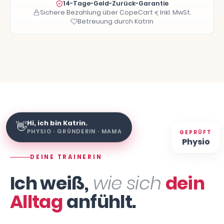
14-Tage-Geld-Zurück-Garantie
Sichere Bezahlung über CopeCart
Inkl. MwSt.
Betreuung durch Katrin
Hi, ich bin Katrin.
👋
GEPRÜFT
PHYSIO · GRÜNDERIN · MAMA
Physio
DEINE TRAINERIN
Ich weiß,
wie sich
dein
Alltag
anfühlt.