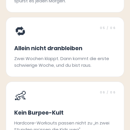
spürst es jeden Morgen.
🔁
05
/ 06
Allein nicht dranbleiben
Zwei Wochen klappt. Dann kommt die erste
schwierige Woche, und du bist raus.
👶
06
/ 06
Kein Burpee-Kult
Hardcore-Workouts passen nicht zu „in zwei
Stunden müssen die Kids weg".