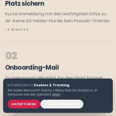
Platz sichern
Kurze Anmeldung mit den wichtigsten Infos zu
dir. Keine 20-Felder-Hürde, kein Pseudo-Trichter.
~2 MINUTEN
02
Onboarding-Mail
Du bekommst alle Infos für den Start: Format,
Zugang, was du brauchst, was dich erwartet.
Cookies & Tracking
DATENSCHUTZ
·
Wir laden Microsoft Clarity + Meta Pixel für Analytics. IP-
DIREKT NACH BESTÄTIGUNG
Adressen werden gehasht.
Mehr
AKZEPTIEREN
NUR NOTWENDIGE