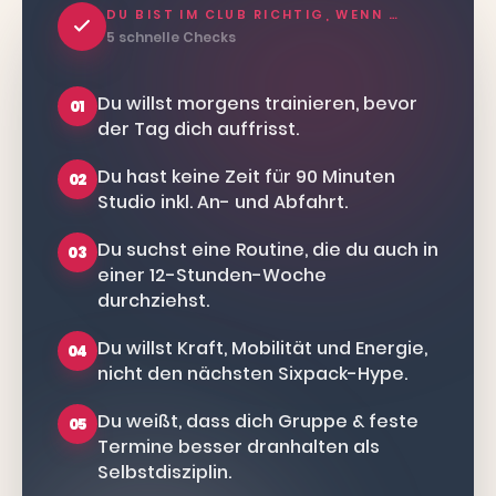
DU BIST IM CLUB RICHTIG, WENN …
5 schnelle Checks
Du willst morgens trainieren, bevor
01
der Tag dich auffrisst.
Du hast keine Zeit für 90 Minuten
02
Studio inkl. An- und Abfahrt.
Du suchst eine Routine, die du auch in
03
einer 12-Stunden-Woche
durchziehst.
Du willst Kraft, Mobilität und Energie,
04
nicht den nächsten Sixpack-Hype.
Du weißt, dass dich Gruppe & feste
05
Termine besser dranhalten als
Selbstdisziplin.