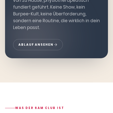
von zu Hause, physiotherapeutisch
fundiert geführt. Keine Show, kein
Burpee-Kult, keine Überforderung,
sondern eine Routine, die wirklich in dein
Leben passt.
ABLAUF ANSEHEN
WAS DER 6AM CLUB IST