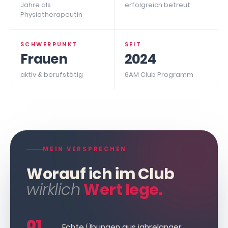
Jahre als
erfolgreich betreut
Physiotherapeutin
SCHWERPUNKT
SEIT
Frauen
2024
aktiv & berufstätig
6AM Club Programm
MEIN VERSPRECHEN
Worauf ich im Club
wirklich
Wert lege.
01
Echte Übungen aus jahrelanger