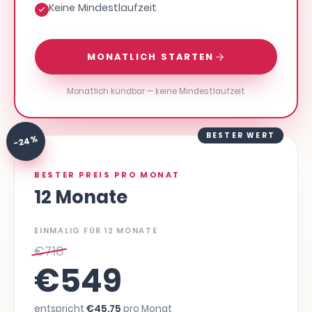
Keine Mindestlaufzeit
MONATLICH STARTEN
Monatlich kündbar — keine Mindestlaufzeit
BESTER WERT
-24 %
BESTER PREIS PRO MONAT
12 Monate
EINMALIG FÜR 12 MONATE
€
718
€
549
entspricht
€
45,75
pro Monat