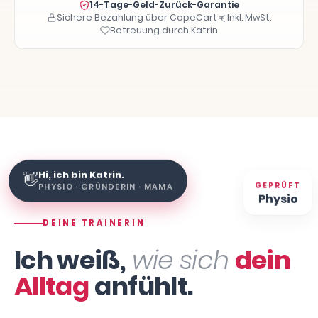
14-Tage-Geld-Zurück-Garantie
Sichere Bezahlung über CopeCart
Inkl. MwSt.
Betreuung durch Katrin
Hi, ich bin Katrin.
👋
PHYSIO · GRÜNDERIN · MAMA
GEPRÜFT
Physio
DEINE TRAINERIN
Ich weiß,
wie sich
dein
Alltag
anfühlt.