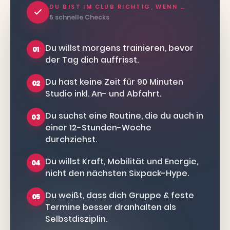
DU BIST IM CLUB RICHTIG, WENN …
5 schnelle Checks
Du willst morgens trainieren, bevor
01
der Tag dich auffrisst.
Du hast keine Zeit für 90 Minuten
02
Studio inkl. An- und Abfahrt.
Du suchst eine Routine, die du auch in
03
einer 12-Stunden-Woche
durchziehst.
Du willst Kraft, Mobilität und Energie,
04
nicht den nächsten Sixpack-Hype.
Du weißt, dass dich Gruppe & feste
05
Termine besser dranhalten als
Selbstdisziplin.