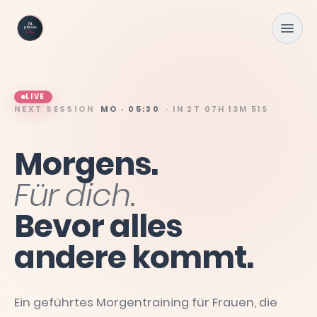
Zum Hauptinhalt springen
LIVE
NEXT SESSION
MO · 05:30
· IN
2T 07H 13M 49S
Morgens.
Für
dich.
Bevor
alles
andere
kommt.
Ein geführtes Morgentraining für Frauen, die