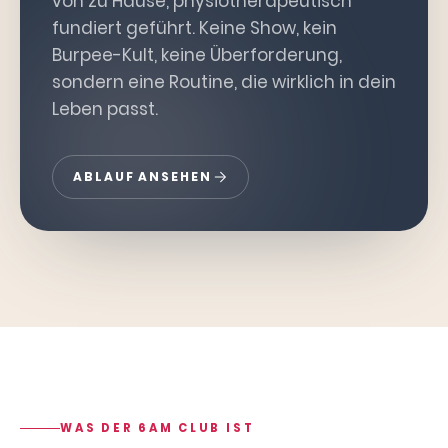
von zu Hause, physiotherapeutisch
fundiert geführt. Keine Show, kein
Burpee-Kult, keine Überforderung,
sondern eine Routine, die wirklich in dein
Leben passt.
ABLAUF ANSEHEN
WAS DER 6AM CLUB IST