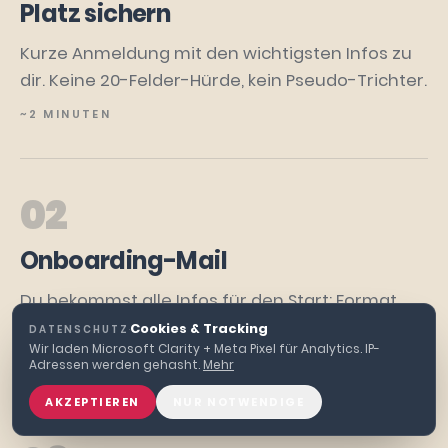
Platz sichern
Kurze Anmeldung mit den wichtigsten Infos zu
dir. Keine 20-Felder-Hürde, kein Pseudo-Trichter.
~2 MINUTEN
02
Onboarding-Mail
Du bekommst alle Infos für den Start: Format,
Zugang, was du brauchst, was dich erwartet.
Cookies & Tracking
DATENSCHUTZ
·
Wir laden Microsoft Clarity + Meta Pixel für Analytics. IP-
DIREKT NACH BESTÄTIGUNG
Adressen werden gehasht.
Mehr
AKZEPTIEREN
NUR NOTWENDIGE