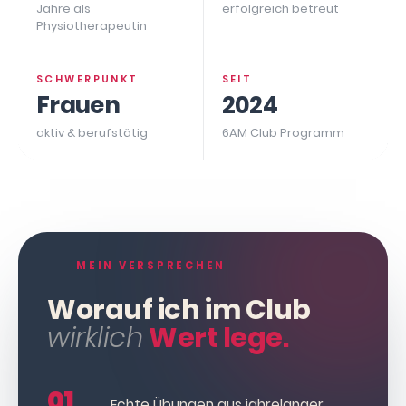
Jahre als
erfolgreich betreut
Physiotherapeutin
SCHWERPUNKT
SEIT
Frauen
2024
aktiv & berufstätig
6AM Club Programm
MEIN VERSPRECHEN
Worauf ich im Club
wirklich
Wert lege.
01
Echte Übungen aus jahrelanger