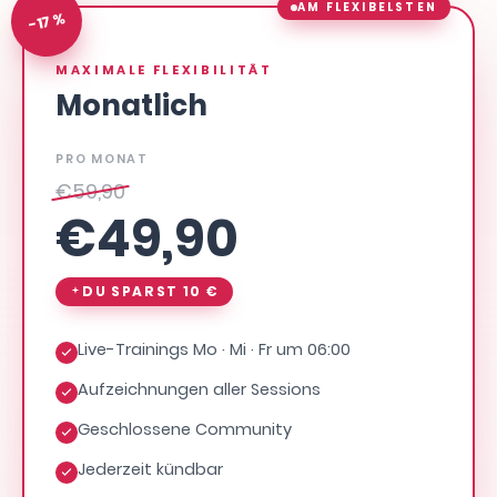
AM FLEXIBELSTEN
-17 %
MAXIMALE FLEXIBILITÄT
Monatlich
PRO MONAT
€
59,90
€
49,90
DU SPARST
10 €
Live-Trainings Mo · Mi · Fr um 06:00
Aufzeichnungen aller Sessions
Geschlossene Community
Jederzeit kündbar