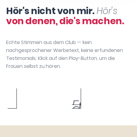
Hör's nicht von mir.
Hör's
von denen, die's machen.
Echte Stimmen aus dem Club — kein
nachgesprochener Werbetext, keine erfundenen
Testimonials. Klick auf den Play-Button, um die
Frauen selbst zu hören.
Sabrina
Annika May
Bianca Bach
Manuela David
Hartenbach
Caroline Urbach
Silke Gebauer
Julia Dibbern
Sarah Chatzikas