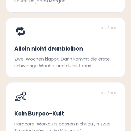
spürst es jeden Morgen.
🔁
05
/ 06
Allein nicht dranbleiben
Zwei Wochen klappt. Dann kommt die erste
schwierige Woche, und du bist raus.
👶
06
/ 06
Kein Burpee-Kult
Hardcore-Workouts passen nicht zu „in zwei
Stunden müssen die Kids weg".