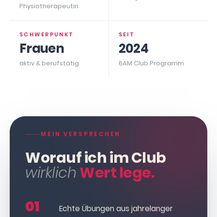
Physiotherapeutin
SCHWERPUNKT
SEIT
Frauen
2024
aktiv & berufstätig
6AM Club Programm
MEIN VERSPRECHEN
Worauf ich im Club
wirklich
Wert lege.
01
Echte Übungen aus jahrelanger