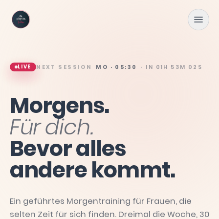
Zum Hauptinhalt springen
LIVE
NEXT SESSION
MO · 05:30
· IN
01H 53M 01S
Morgens.
Für
dich.
Bevor
alles
andere
kommt.
Ein geführtes Morgentraining für Frauen, die
selten Zeit für sich finden. Dreimal die Woche, 30