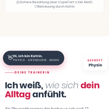
Sichere Bezahlung über CopeCart
Inkl. MwSt.
Betreuung durch Katrin
Hi, ich bin Katrin.
👋
GEPRÜFT
PHYSIO · GRÜNDERIN · MAMA
Physio
DEINE TRAINERIN
Ich weiß,
wie sich
dein
Alltag
anfühlt.