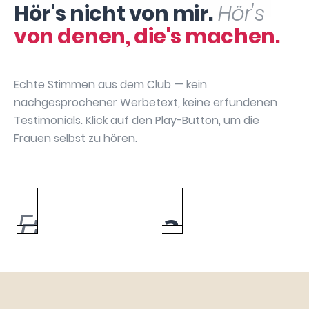
Hör's nicht von mir.
Hör's
von denen, die's machen.
Echte Stimmen aus dem Club — kein
nachgesprochener Werbetext, keine erfundenen
Testimonials. Klick auf den Play-Button, um die
Frauen selbst zu hören.
Sabrina
Annika May
Bianca Bach
Manuela David
Hartenbach
Caroline Urbach
Silke Gebauer
Julia Dibbern
Sarah Chatzikas