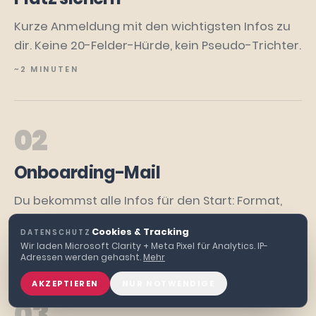
Kurze Anmeldung mit den wichtigsten Infos zu
dir. Keine 20-Felder-Hürde, kein Pseudo-Trichter.
~2 MINUTEN
02
Onboarding-Mail
Du bekommst alle Infos für den Start: Format,
Zugang, was du brauchst, was dich erwartet.
Cookies & Tracking
DATENSCHUTZ
·
DIREKT NACH BESTÄTIGUNG
Wir laden Microsoft Clarity + Meta Pixel für Analytics. IP-
Adressen werden gehasht.
Mehr
AKZEPTIEREN
NUR NOTWENDIGE
03