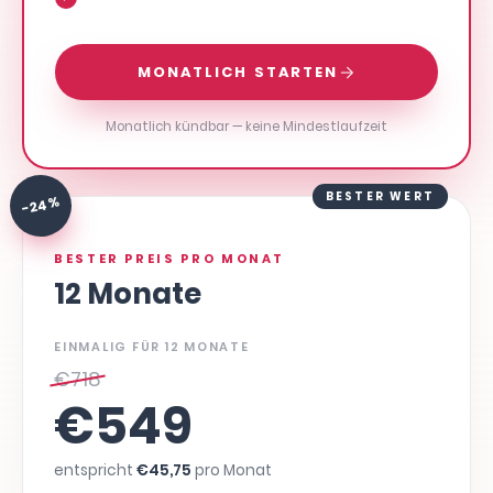
MONATLICH STARTEN
Monatlich kündbar — keine Mindestlaufzeit
BESTER WERT
-24 %
BESTER PREIS PRO MONAT
12 Monate
EINMALIG FÜR 12 MONATE
€
718
€
549
entspricht
€
45,75
pro Monat