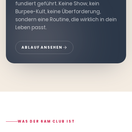
fundiert geführt. Keine Show, kein
Burpee-Kult, keine Überforderung,
sondern eine Routine, die wirklich in dein
Leben passt.
ABLAUF ANSEHEN
WAS DER 6AM CLUB IST