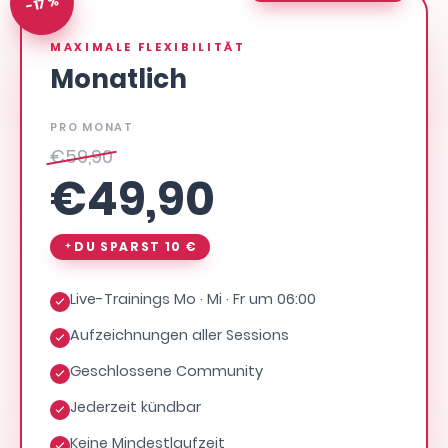
-17 %
MAXIMALE FLEXIBILITÄT
Monatlich
PRO MONAT
€
59,90
€
49,90
DU SPARST
10 €
Live-Trainings Mo · Mi · Fr um 06:00
Aufzeichnungen aller Sessions
Geschlossene Community
Jederzeit kündbar
Keine Mindestlaufzeit