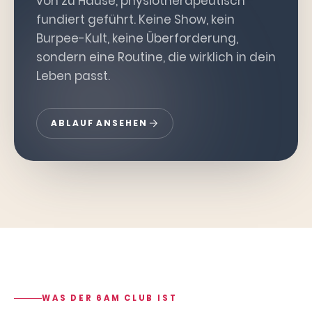
von zu Hause, physiotherapeutisch
fundiert geführt. Keine Show, kein
Burpee-Kult, keine Überforderung,
sondern eine Routine, die wirklich in dein
Leben passt.
ABLAUF ANSEHEN
WAS DER 6AM CLUB IST