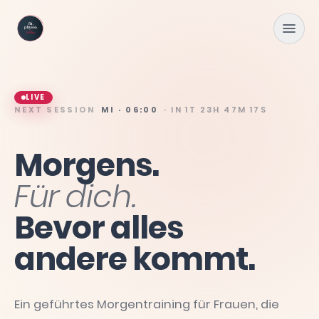
Zum Hauptinhalt springen
LIVE
NEXT SESSION
MI · 06:00
· IN
1T 23H 47M 16S
Morgens.
Für
dich.
Bevor
alles
andere
kommt.
Ein geführtes Morgentraining für Frauen, die