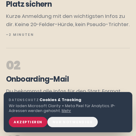
Platz sichern
Kurze Anmeldung mit den wichtigsten Infos zu
dir. Keine 20-Felder-Hürde, kein Pseudo-Trichter.
~2 MINUTEN
02
Onboarding-Mail
Du bekommst alle Infos für den Start: Format,
Zugang, was du brauchst, was dich erwartet.
Cookies & Tracking
DATENSCHUTZ
·
Wir laden Microsoft Clarity + Meta Pixel für Analytics. IP-
DIREKT NACH BESTÄTIGUNG
Adressen werden gehasht.
Mehr
AKZEPTIEREN
NUR NOTWENDIGE