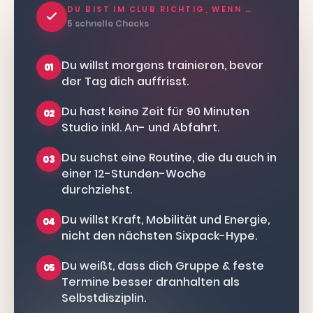
DU BIST IM CLUB RICHTIG, WENN …
5 schnelle Checks
Du willst morgens trainieren, bevor
01
der Tag dich auffrisst.
Du hast keine Zeit für 90 Minuten
02
Studio inkl. An- und Abfahrt.
Du suchst eine Routine, die du auch in
03
einer 12-Stunden-Woche
durchziehst.
Du willst Kraft, Mobilität und Energie,
04
nicht den nächsten Sixpack-Hype.
Du weißt, dass dich Gruppe & feste
05
Termine besser dranhalten als
Selbstdisziplin.