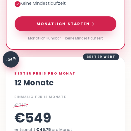
Keine Mindestlaufzeit
MONATLICH STARTEN
Monatlich kündbar — keine Mindestlaufzeit
BESTER WERT
-24 %
BESTER PREIS PRO MONAT
12 Monate
EINMALIG FÜR 12 MONATE
€
718
€
549
entspricht
€
45,75
pro Monat