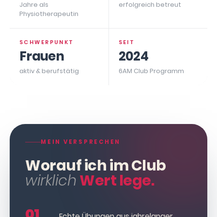
Jahre als
erfolgreich betreut
Physiotherapeutin
SCHWERPUNKT
SEIT
Frauen
2024
aktiv & berufstätig
6AM Club Programm
MEIN VERSPRECHEN
Worauf ich im Club
wirklich
Wert lege.
01
Echte Übungen aus jahrelanger