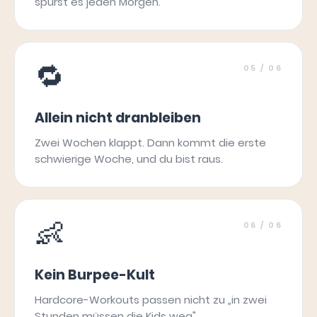
spürst es jeden Morgen.
🔁
05
/ 06
Allein nicht dranbleiben
Zwei Wochen klappt. Dann kommt die erste
schwierige Woche, und du bist raus.
👶
06
/ 06
Kein Burpee-Kult
Hardcore-Workouts passen nicht zu „in zwei
Stunden müssen die Kids weg".