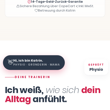
14-Tage-Geld-Zurück-Garantie
Sichere Bezahlung über CopeCart
Inkl. MwSt.
Betreuung durch Katrin
Hi, ich bin Katrin.
👋
GEPRÜFT
PHYSIO · GRÜNDERIN · MAMA
Physio
DEINE TRAINERIN
Ich weiß,
wie sich
dein
Alltag
anfühlt.