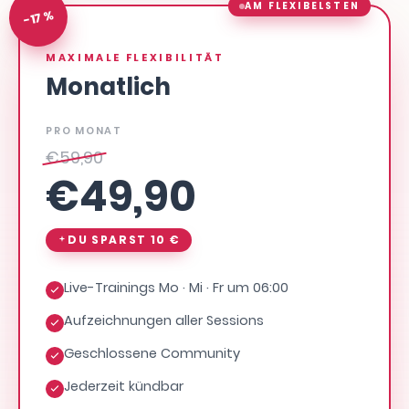
AM FLEXIBELSTEN
-17 %
MAXIMALE FLEXIBILITÄT
Monatlich
PRO MONAT
€
59,90
€
49,90
DU SPARST
10 €
Live-Trainings Mo · Mi · Fr um 06:00
Aufzeichnungen aller Sessions
Geschlossene Community
Jederzeit kündbar