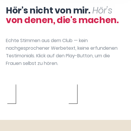
Hör's nicht von mir.
Hör's
von denen, die's machen.
Echte Stimmen aus dem Club — kein
nachgesprochener Werbetext, keine erfundenen
Testimonials. Klick auf den Play-Button, um die
Frauen selbst zu hören.
Sabrina
Annika May
Bianca Bach
Manuela David
Hartenbach
Caroline Urbach
Silke Gebauer
Julia Dibbern
Sarah Chatzikas