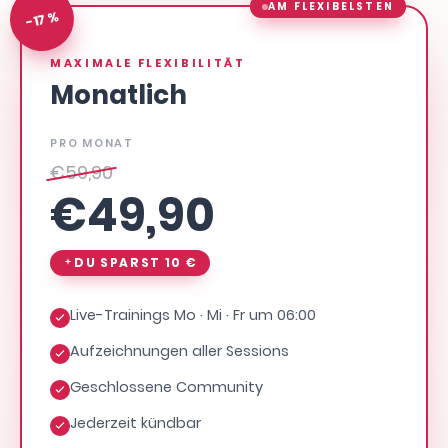
AM FLEXIBELSTEN
-17 %
MAXIMALE FLEXIBILITÄT
Monatlich
PRO MONAT
€
59,90
€
49,90
DU SPARST
10 €
Live-Trainings Mo · Mi · Fr um 06:00
Aufzeichnungen aller Sessions
Geschlossene Community
Jederzeit kündbar