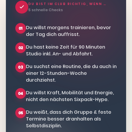
DU BIST IM CLUB RICHTIG, WENN …
5 schnelle Checks
Du willst morgens trainieren, bevor
01
der Tag dich auffrisst.
Du hast keine Zeit für 90 Minuten
02
Studio inkl. An- und Abfahrt.
Du suchst eine Routine, die du auch in
03
einer 12-Stunden-Woche
durchziehst.
Du willst Kraft, Mobilität und Energie,
04
nicht den nächsten Sixpack-Hype.
Du weißt, dass dich Gruppe & feste
05
Termine besser dranhalten als
Selbstdisziplin.