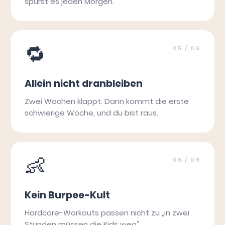
spürst es jeden Morgen.
🔁
05
/ 06
Allein nicht dranbleiben
Zwei Wochen klappt. Dann kommt die erste
schwierige Woche, und du bist raus.
👶
06
/ 06
Kein Burpee-Kult
Hardcore-Workouts passen nicht zu „in zwei
Stunden müssen die Kids weg".