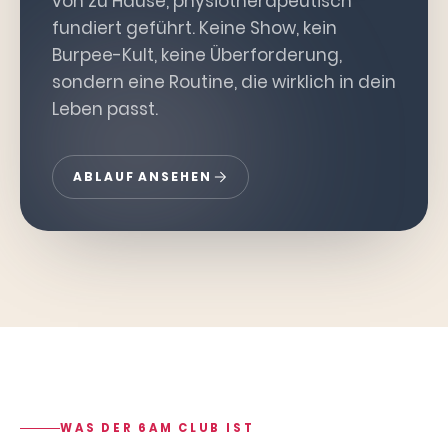
von zu Hause, physiotherapeutisch
fundiert geführt. Keine Show, kein
Burpee-Kult, keine Überforderung,
sondern eine Routine, die wirklich in dein
Leben passt.
ABLAUF ANSEHEN
WAS DER 6AM CLUB IST