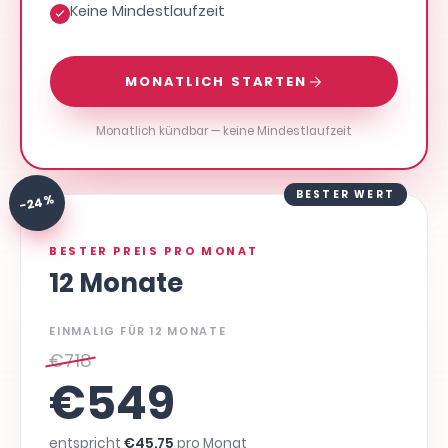
Keine Mindestlaufzeit
MONATLICH STARTEN
Monatlich kündbar — keine Mindestlaufzeit
BESTER WERT
-24 %
BESTER PREIS PRO MONAT
12 Monate
EINMALIG FÜR 12 MONATE
€
718
€
549
entspricht
€
45,75
pro Monat