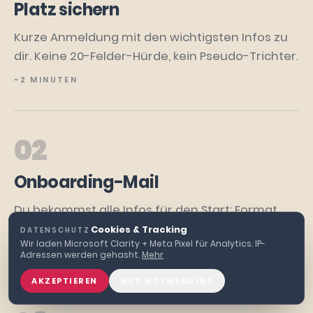
Platz sichern
Kurze Anmeldung mit den wichtigsten Infos zu
dir. Keine 20-Felder-Hürde, kein Pseudo-Trichter.
~2 MINUTEN
02
Onboarding-Mail
Du bekommst alle Infos für den Start: Format,
Zugang, was du brauchst, was dich erwartet.
Cookies & Tracking
DATENSCHUTZ
·
Wir laden Microsoft Clarity + Meta Pixel für Analytics. IP-
DIREKT NACH BESTÄTIGUNG
Adressen werden gehasht.
Mehr
AKZEPTIEREN
NUR NOTWENDIGE