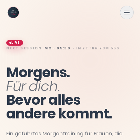
Zum Hauptinhalt springen
LIVE
NEXT SESSION
MO · 05:30
· IN
2T 16H 23M 55S
Morgens.
Für
dich.
Bevor
alles
andere
kommt.
Ein geführtes Morgentraining für Frauen, die