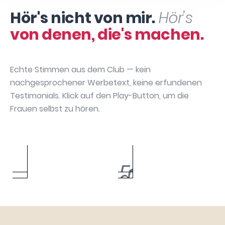
Hör's nicht von mir.
Hör's
von denen, die's machen.
Echte Stimmen aus dem Club — kein
nachgesprochener Werbetext, keine erfundenen
Testimonials. Klick auf den Play-Button, um die
Frauen selbst zu hören.
Sabrina
Annika May
Bianca Bach
Manuela David
Hartenbach
Caroline Urbach
Silke Gebauer
Julia Dibbern
Sarah Chatzikas