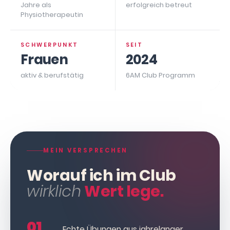
Jahre als
erfolgreich betreut
Physiotherapeutin
SCHWERPUNKT
SEIT
Frauen
2024
aktiv & berufstätig
6AM Club Programm
MEIN VERSPRECHEN
Worauf ich im Club
wirklich
Wert lege.
01
Echte Übungen aus jahrelanger