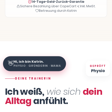
14-Tage-Geld-Zurück-Garantie
Sichere Bezahlung über CopeCart
Inkl. MwSt.
Betreuung durch Katrin
Hi, ich bin Katrin.
👋
GEPRÜFT
PHYSIO · GRÜNDERIN · MAMA
Physio
DEINE TRAINERIN
Ich weiß,
wie sich
dein
Alltag
anfühlt.