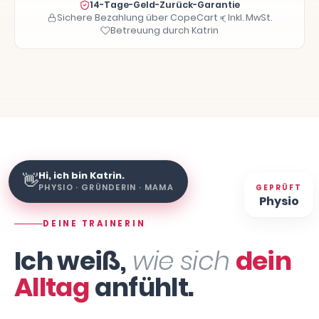
14-Tage-Geld-Zurück-Garantie
Sichere Bezahlung über CopeCart
Inkl. MwSt.
Betreuung durch Katrin
Hi, ich bin Katrin.
👋
GEPRÜFT
PHYSIO · GRÜNDERIN · MAMA
Physio
DEINE TRAINERIN
Ich weiß,
wie sich
dein
Alltag
anfühlt.