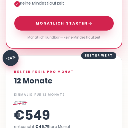
Keine Mindestlaufzeit
MONATLICH STARTEN
Monatlich kündbar — keine Mindestlaufzeit
BESTER WERT
-24 %
BESTER PREIS PRO MONAT
12 Monate
EINMALIG FÜR 12 MONATE
€
718
€
549
entspricht
€
45,75
pro Monat