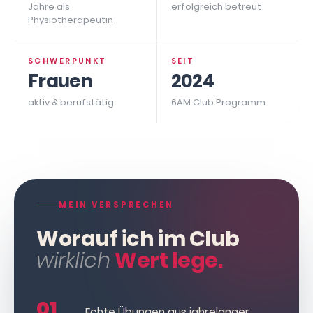
Jahre als
erfolgreich betreut
Physiotherapeutin
SCHWERPUNKT
SEIT
Frauen
2024
aktiv & berufstätig
6AM Club Programm
MEIN VERSPRECHEN
Worauf ich im Club
wirklich
Wert lege.
01
Echte Übungen aus jahrelanger