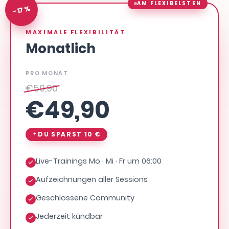
AM FLEXIBELSTEN
-17 %
MAXIMALE FLEXIBILITÄT
Monatlich
PRO MONAT
€
59,90
€
49,90
DU SPARST
10 €
Live-Trainings Mo · Mi · Fr um 06:00
Aufzeichnungen aller Sessions
Geschlossene Community
Jederzeit kündbar