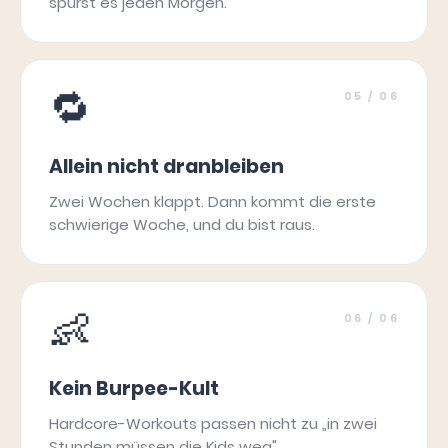
spürst es jeden Morgen.
🔁
05
/ 06
Allein nicht dranbleiben
Zwei Wochen klappt. Dann kommt die erste
schwierige Woche, und du bist raus.
👶
06
/ 06
Kein Burpee-Kult
Hardcore-Workouts passen nicht zu „in zwei
Stunden müssen die Kids weg".