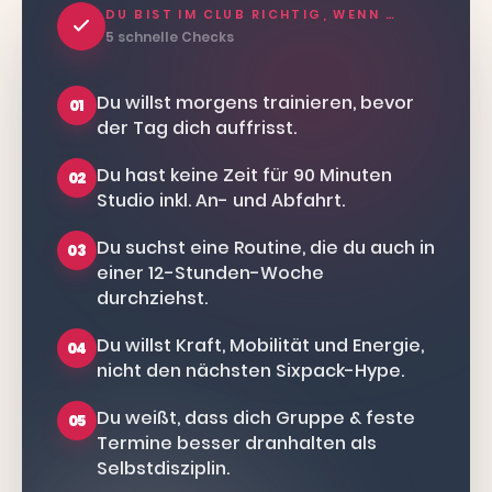
DU BIST IM CLUB RICHTIG, WENN …
5 schnelle Checks
Du willst morgens trainieren, bevor
01
der Tag dich auffrisst.
Du hast keine Zeit für 90 Minuten
02
Studio inkl. An- und Abfahrt.
Du suchst eine Routine, die du auch in
03
einer 12-Stunden-Woche
durchziehst.
Du willst Kraft, Mobilität und Energie,
04
nicht den nächsten Sixpack-Hype.
Du weißt, dass dich Gruppe & feste
05
Termine besser dranhalten als
Selbstdisziplin.