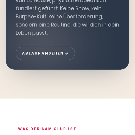
von zu Hause, physiotherapeutisch
fundiert geführt. Keine Show, kein
Burpee-Kult, keine Überforderung,
sondern eine Routine, die wirklich in dein
Leben passt.
ABLAUF ANSEHEN
WAS DER 6AM CLUB IST