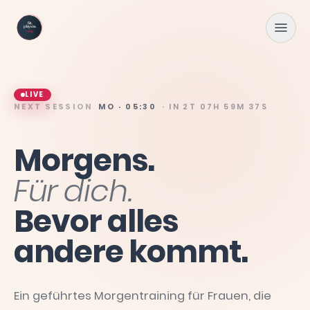
Zum Hauptinhalt springen
LIVE
NEXT SESSION
MO · 05:30
· IN
2T 07H 59M 36S
Morgens.
Für
dich.
Bevor
alles
andere
kommt.
Ein geführtes Morgentraining für Frauen, die