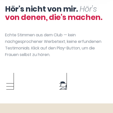
Hör's nicht von mir.
Hör's
von denen, die's machen.
Echte Stimmen aus dem Club — kein
nachgesprochener Werbetext, keine erfundenen
Testimonials. Klick auf den Play-Button, um die
Frauen selbst zu hören.
Sabrina
Annika May
Bianca Bach
Manuela David
Hartenbach
Caroline Urbach
Silke Gebauer
Julia Dibbern
Sarah Chatzikas