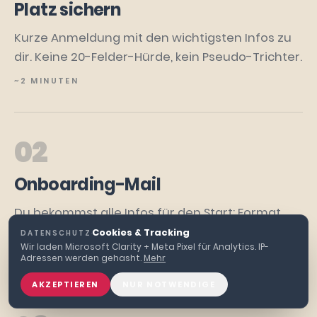
Platz sichern
Kurze Anmeldung mit den wichtigsten Infos zu
dir. Keine 20-Felder-Hürde, kein Pseudo-Trichter.
~2 MINUTEN
02
Onboarding-Mail
Du bekommst alle Infos für den Start: Format,
Zugang, was du brauchst, was dich erwartet.
Cookies & Tracking
DATENSCHUTZ
·
Wir laden Microsoft Clarity + Meta Pixel für Analytics. IP-
DIREKT NACH BESTÄTIGUNG
Adressen werden gehasht.
Mehr
AKZEPTIEREN
NUR NOTWENDIGE