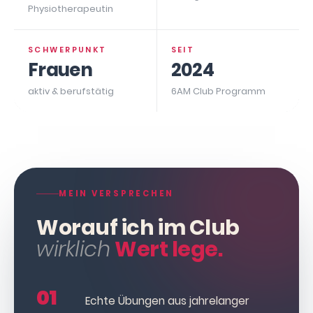
Physiotherapeutin
SCHWERPUNKT
SEIT
Frauen
2024
aktiv & berufstätig
6AM Club Programm
MEIN VERSPRECHEN
Worauf ich im Club
wirklich
Wert lege.
01
Echte Übungen aus jahrelanger