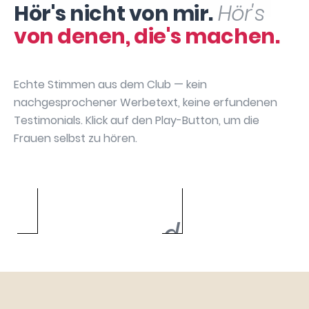
Hör's nicht von mir.
Hör's
von denen, die's machen.
Echte Stimmen aus dem Club — kein
nachgesprochener Werbetext, keine erfundenen
Testimonials. Klick auf den Play-Button, um die
Frauen selbst zu hören.
Sabrina
Annika May
Bianca Bach
Manuela David
Hartenbach
Caroline Urbach
Silke Gebauer
Julia Dibbern
Sarah Chatzikas