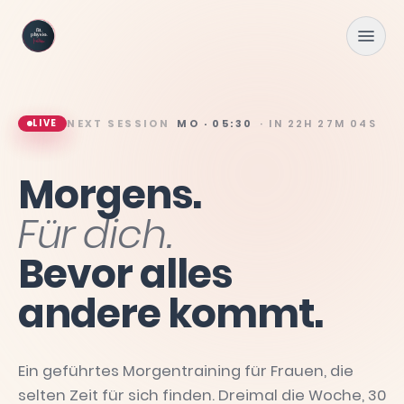
Zum Hauptinhalt springen
LIVE
NEXT SESSION
MO · 05:30
· IN
22H 27M 02S
Morgens.
Für
dich.
Bevor
alles
andere
kommt.
Ein geführtes Morgentraining für Frauen, die
selten Zeit für sich finden. Dreimal die Woche, 30