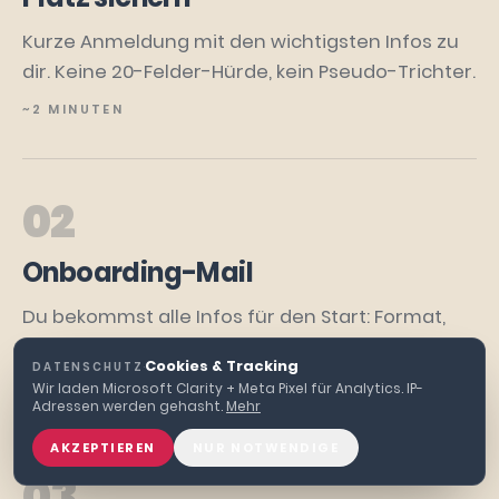
Kurze Anmeldung mit den wichtigsten Infos zu
dir. Keine 20-Felder-Hürde, kein Pseudo-Trichter.
~2 MINUTEN
02
Onboarding-Mail
Du bekommst alle Infos für den Start: Format,
Zugang, was du brauchst, was dich erwartet.
Cookies & Tracking
DATENSCHUTZ
·
DIREKT NACH BESTÄTIGUNG
Wir laden Microsoft Clarity + Meta Pixel für Analytics. IP-
Adressen werden gehasht.
Mehr
AKZEPTIEREN
NUR NOTWENDIGE
03