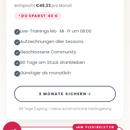
entspricht
€
46,33
pro Monat
DU SPARST
40 €
Live-Trainings Mo · Mi · Fr um 06:00
Aufzeichnungen aller Sessions
Geschlossene Community
90 Tage am Stück dranbleiben
Günstiger als monatlich
3 MONATE SICHERN
90 Tage Zugang — keine automatische Verlängerung
AM FLEXIBELSTEN