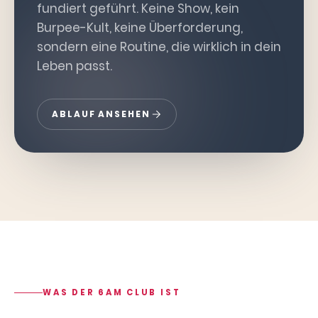
fundiert geführt. Keine Show, kein
Burpee-Kult, keine Überforderung,
sondern eine Routine, die wirklich in dein
Leben passt.
ABLAUF ANSEHEN
WAS DER 6AM CLUB IST