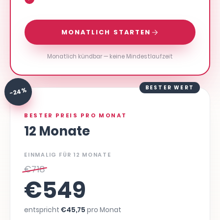
MONATLICH STARTEN
Monatlich kündbar — keine Mindestlaufzeit
BESTER WERT
-24 %
BESTER PREIS PRO MONAT
12 Monate
EINMALIG FÜR 12 MONATE
€
718
€
549
entspricht
€
45,75
pro Monat