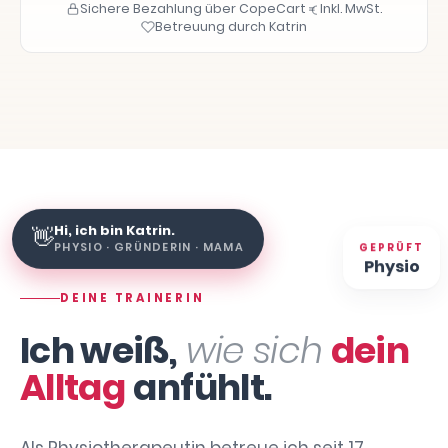
Sichere Bezahlung über CopeCart
Inkl. MwSt.
Betreuung durch Katrin
Hi, ich bin Katrin.
👋
PHYSIO · GRÜNDERIN · MAMA
GEPRÜFT
Physio
DEINE TRAINERIN
Ich weiß,
wie sich
dein
Alltag
anfühlt.