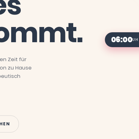
es
ommt.
06:00
UH
en Zeit für
 von zu Hause
peutisch
EHEN