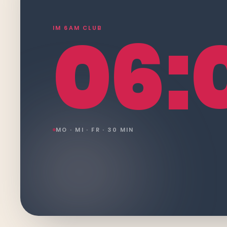
06:
IM 6AM CLUB
MO · MI · FR · 30 MIN