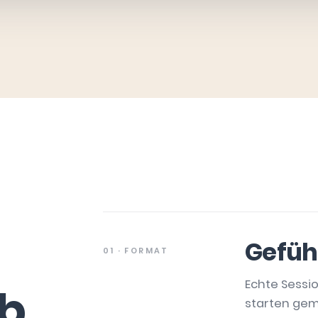
Geführ
01 · FORMAT
Echte Sessio
b.
starten gem