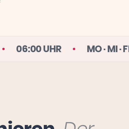
t
EN TAG
06:00 UHR
M
inieren.
Der