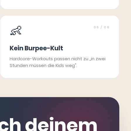
👶
06
/ 06
Kein Burpee-Kult
Hardcore-Workouts passen nicht zu „in zwei
Stunden müssen die Kids weg".
ach deinem