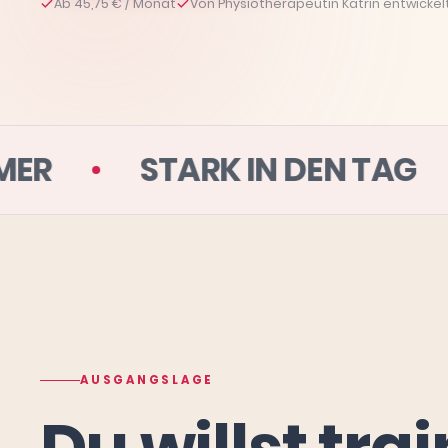
Ab 45,75 € / Monat
Von Physiotherapeutin Katrin entwickel
WOHNZIMMER
STARK IN D
AUSGANGSLAGE
Du willst tra