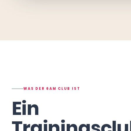
WAS DER 6AM CLUB IST
Ein
Trainingsclu