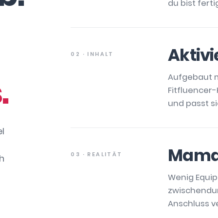
du bist fert
Aktivi
02 · INHALT
.
Aufgebaut m
Fitfluencer-
und passt s
el
Mama-
03 · REALITÄT
h
Wenig Equip
zwischendu
Anschluss ve