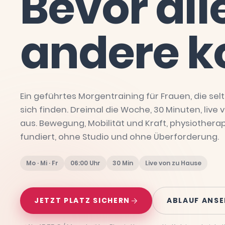
Bevor
all
andere
k
Ein geführtes Morgentraining für Frauen, die selt
sich finden. Dreimal die Woche, 30 Minuten, live
aus. Bewegung, Mobilität und Kraft, physiothera
fundiert, ohne Studio und ohne Überforderung.
Mo · Mi · Fr
06:00 Uhr
30 Min
Live von zu Hause
JETZT PLATZ SICHERN
ABLAUF ANS