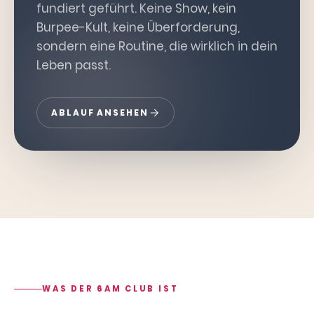
fundiert geführt. Keine Show, kein
Burpee-Kult, keine Überforderung,
sondern eine Routine, die wirklich in dein
Leben passt.
ABLAUF ANSEHEN
WAS DER 6AM CLUB IST