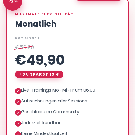
-17 %
MAXIMALE FLEXIBILITÄT
Monatlich
PRO MONAT
€
59,90
€
49,90
DU SPARST
10 €
Live-Trainings Mo · Mi · Fr um 06:00
Aufzeichnungen aller Sessions
Geschlossene Community
Jederzeit kündbar
Keine Mindestlaufzeit