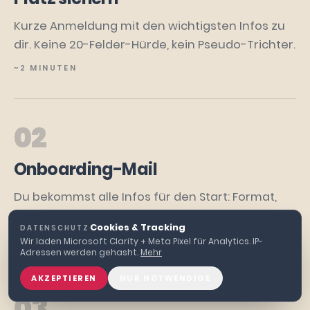
Kurze Anmeldung mit den wichtigsten Infos zu
dir. Keine 20-Felder-Hürde, kein Pseudo-Trichter.
~2 MINUTEN
02
Onboarding-Mail
Du bekommst alle Infos für den Start: Format,
Zugang, was du brauchst, was dich erwartet.
Cookies & Tracking
DATENSCHUTZ
·
DIREKT NACH BESTÄTIGUNG
Wir laden Microsoft Clarity + Meta Pixel für Analytics. IP-
Adressen werden gehasht.
Mehr
AKZEPTIEREN
NUR NOTWENDIGE
03