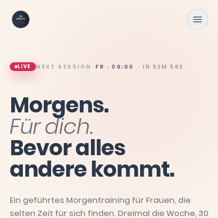
Zum Hauptinhalt springen
LIVE
NEXT SESSION
FR · 06:00
· IN
52M 56S
Morgens.
Für
dich.
Bevor
alles
andere
kommt.
Ein geführtes Morgentraining für Frauen, die
selten Zeit für sich finden. Dreimal die Woche, 30