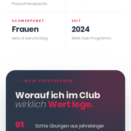
Physiotherapeutin
SCHWERPUNKT
SEIT
Frauen
2024
aktiv & berufstätig
6AM Club Programm
MEIN VERSPRECHEN
Worauf ich im Club
wirklich
Wert lege.
01
Echte Übungen aus jahrelanger