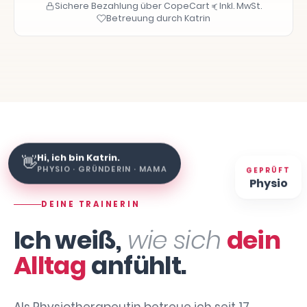
Sichere Bezahlung über CopeCart
Inkl. MwSt.
Betreuung durch Katrin
Hi, ich bin Katrin.
👋
GEPRÜFT
PHYSIO · GRÜNDERIN · MAMA
Physio
DEINE TRAINERIN
Ich weiß,
wie sich
dein
Alltag
anfühlt.