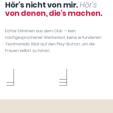
Hör's nicht von mir.
Hör's
von denen, die's machen.
Echte Stimmen aus dem Club — kein
nachgesprochener Werbetext, keine erfundenen
Testimonials. Klick auf den Play-Button, um die
Frauen selbst zu hören.
Sabrina
Annika May
Bianca Bach
Manuela David
Hartenbach
Caroline Urbach
Silke Gebauer
Julia Dibbern
Sarah Chatzikas