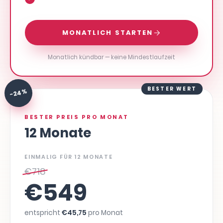
MONATLICH STARTEN
Monatlich kündbar — keine Mindestlaufzeit
BESTER WERT
-24 %
BESTER PREIS PRO MONAT
12 Monate
EINMALIG FÜR 12 MONATE
€
718
€
549
entspricht
€
45,75
pro Monat