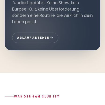
fundiert geführt. Keine Show, kein
Burpee-Kult, keine Überforderung,
sondern eine Routine, die wirklich in dein
Leben passt.
ABLAUF ANSEHEN
WAS DER 6AM CLUB IST